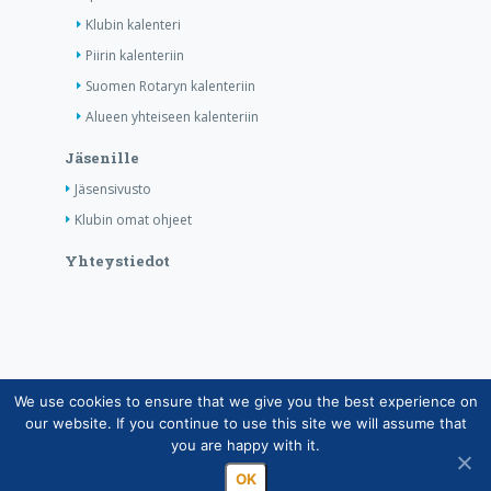
Klubin kalenteri
Piirin kalenteriin
Suomen Rotaryn kalenteriin
Alueen yhteiseen kalenteriin
Jäsenille
Jäsensivusto
Klubin omat ohjeet
Yhteystiedot
We use cookies to ensure that we give you the best experience on
Copyright © Suomen Rotarypalvelu ry 2026 |
our website. If you continue to use this site we will assume that
Jäsentietojärjestelmän tietosuojaseloste
|
Henkilötietojen
you are happy with it.
käsittely Rotarytoiminnassa
OK