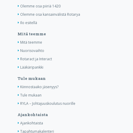
Olemme osa piiriä 1420
Olemme osa kansainvälistä Rotarya
Ilo esitellä
Mitä teemme
Mitä teemme
Nuorisovaihto
Rotaract ja Interact
Lääkäripankki
Tule mukaan
Kiinnostaako jäsenyys?
Tule mukaan
RYLA – Johtajuuskoulutus nuorille
Ajankohtaista
Ajankohtaista
Tapahtumakalenteri