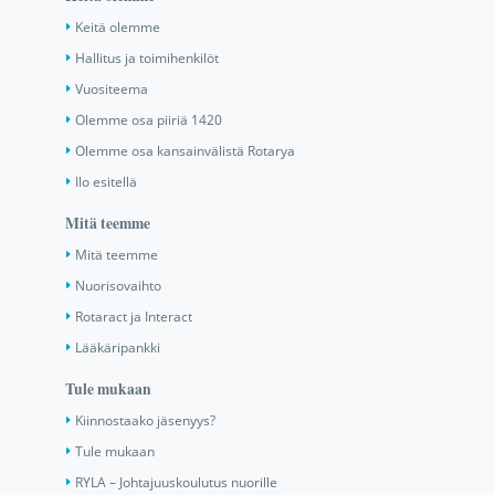
Keitä olemme
Hallitus ja toimihenkilöt
Vuositeema
Olemme osa piiriä 1420
Olemme osa kansainvälistä Rotarya
Ilo esitellä
Mitä teemme
Mitä teemme
Nuorisovaihto
Rotaract ja Interact
Lääkäripankki
Tule mukaan
Kiinnostaako jäsenyys?
Tule mukaan
RYLA – Johtajuuskoulutus nuorille