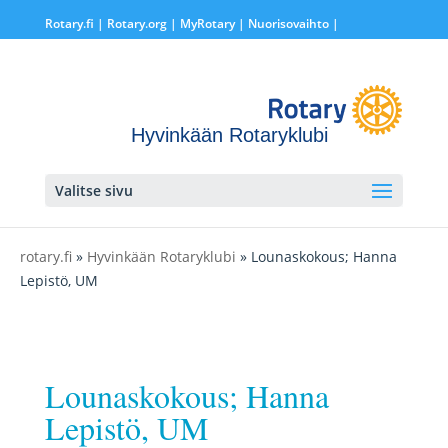
Rotary.fi
|
Rotary.org
|
MyRotary |
Nuorisovaihto
|
Hyvinkään Rotaryklubi
Valitse sivu
rotary.fi
»
Hyvinkään Rotaryklubi
» Lounaskokous; Hanna
Lepistö, UM
Lounaskokous; Hanna
Lepistö, UM