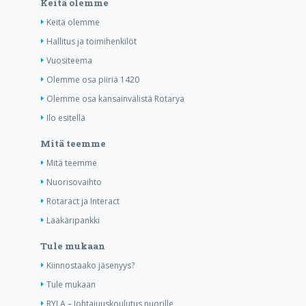
Keitä olemme
Keitä olemme
Hallitus ja toimihenkilöt
Vuositeema
Olemme osa piiriä 1420
Olemme osa kansainvälistä Rotarya
Ilo esitellä
Mitä teemme
Mitä teemme
Nuorisovaihto
Rotaract ja Interact
Lääkäripankki
Tule mukaan
Kiinnostaako jäsenyys?
Tule mukaan
RYLA – Johtajuuskoulutus nuorille