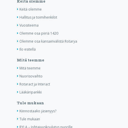
Keitä olemme
Keitä olemme
Hallitus ja toimihenkilöt
Vuositeema
Olemme osa piiriä 1420
Olemme osa kansainvälistä Rotarya
Ilo esitellä
Mitä teemme
Mitä teemme
Nuorisovaihto
Rotaract ja Interact
Lääkäripankki
Tule mukaan
Kiinnostaako jäsenyys?
Tule mukaan
RYLA – Johtajuuskoulutus nuorille