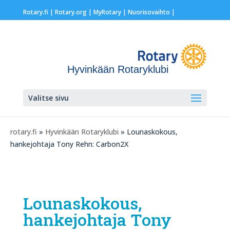
Rotary.fi
|
Rotary.org
|
MyRotary |
Nuorisovaihto
|
Hyvinkään Rotaryklubi
Valitse sivu
rotary.fi
»
Hyvinkään Rotaryklubi
» Lounaskokous,
hankejohtaja Tony Rehn: Carbon2X
Lounaskokous,
hankejohtaja Tony