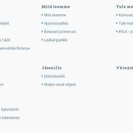
Mitä teemme
Tule m
Mitä teemme
Kiinnost
nkilöt
Nuorisovaihto
Tule mu
Rotaract ja Interact
RYLA – J
ä 1420
Lääkäripankki
invälistä Rotarya
Jäsenille
Yhteyst
Jäsensivusto
ri
Klubin omat ohjeet
kalenteriin
 kalenteriin