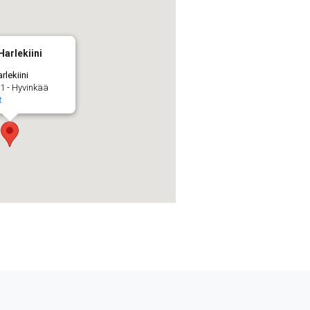
Harlekiini
rlekiini
1 - Hyvinkää
t