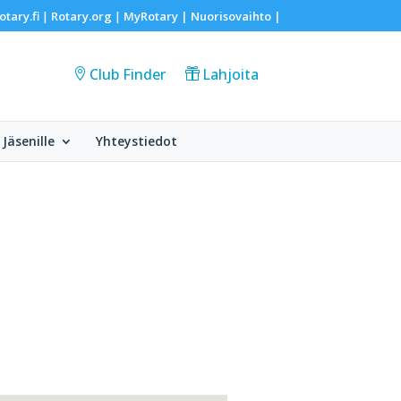
otary.fi
Rotary.org
MyRotary |
Nuorisovaihto
|
|
|
Club Finder
Lahjoita
Jäsenille
Yhteystiedot