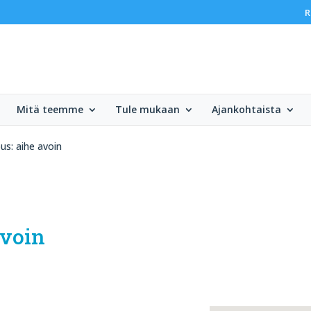
R
Mitä teemme
Tule mukaan
Ajankohtaista
s: aihe avoin
avoin