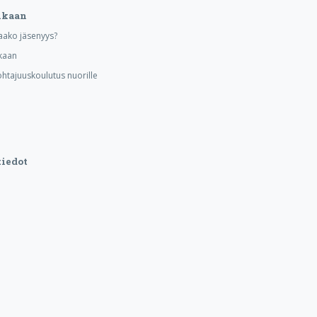
ukaan
aako jäsenyys?
kaan
ohtajuuskoulutus nuorille
iedot