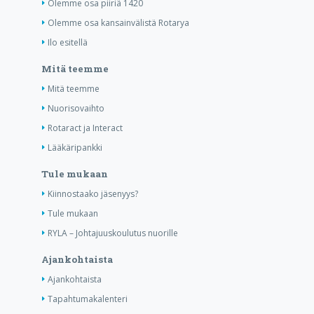
Olemme osa piiriä 1420
Olemme osa kansainvälistä Rotarya
Ilo esitellä
Mitä teemme
Mitä teemme
Nuorisovaihto
Rotaract ja Interact
Lääkäripankki
Tule mukaan
Kiinnostaako jäsenyys?
Tule mukaan
RYLA – Johtajuuskoulutus nuorille
Ajankohtaista
Ajankohtaista
Tapahtumakalenteri