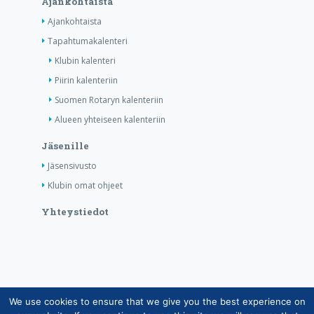
Ajankohtaista
Ajankohtaista
Tapahtumakalenteri
Klubin kalenteri
Piirin kalenteriin
Suomen Rotaryn kalenteriin
Alueen yhteiseen kalenteriin
Jäsenille
Jäsensivusto
Klubin omat ohjeet
Yhteystiedot
We use cookies to ensure that we give you the best experience on
Copyright © Suomen Rotarypalvelu ry 2026 |