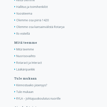
Keitä olemme
Hallitus ja toimihenkilöt
Vuositeema
Olemme osa piiriä 1420
Olemme osa kansainvälistä Rotarya
Ilo esitellä
Mitä teemme
Mitä teemme
Nuorisovaihto
Rotaract ja Interact
Lääkäripankki
Tule mukaan
Kiinnostaako jäsenyys?
Tule mukaan
RYLA – Johtajuuskoulutus nuorille