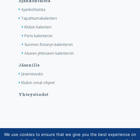
Ajankohtaista
Ajankohtaista
Tapahtumakalenteri
Klubin kalenteri
Piirin kalenteriin
Suomen Rotaryn kalenteriin
Alueen yhteiseen kalenteriin
Jäsenille
Jäsensivusto
Klubin omat ohjeet
Yhteystiedot
We use cookies to ensure that we give you the best experience on
Copyright © Suomen Rotarypalvelu ry 2026 |