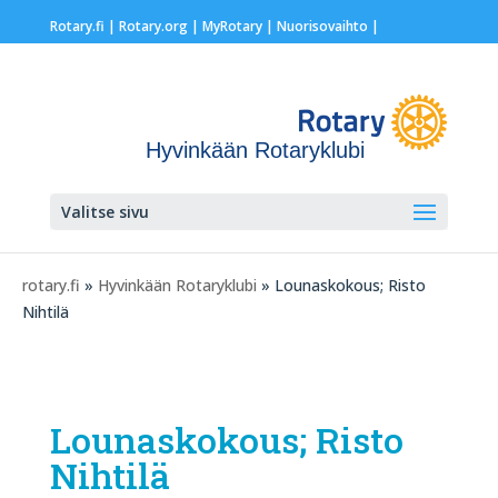
Rotary.fi
|
Rotary.org
|
MyRotary |
Nuorisovaihto
|
Hyvinkään Rotaryklubi
Valitse sivu
rotary.fi
»
Hyvinkään Rotaryklubi
» Lounaskokous; Risto
Nihtilä
Lounaskokous; Risto
Nihtilä