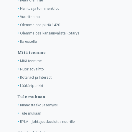
Keitä olemme
Hallitus ja toimihenkilöt
Vuositeema
Olemme osa piiriä 1420
Olemme osa kansainvälistä Rotarya
Ilo esitellä
Mitä teemme
Mitä teemme
Nuorisovaihto
Rotaract ja Interact
Lääkäripankki
Tule mukaan
Kiinnostaako jäsenyys?
Tule mukaan
RYLA – Johtajuuskoulutus nuorille