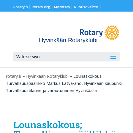
Rotary.fi
|
Rotary.org
|
MyRotary |
Nuorisovaihto
|
Hyvinkään Rotaryklubi
Valitse sivu
rotary.fi
»
Hyvinkään Rotaryklubi
» Lounaskokous;
Turvallisuuspäällikkö Markus Latva-aho, Hyvinkään kaupunki:
Turvallisuustilanne ja varautuminen Hyvinkäällä
Lounaskokous;