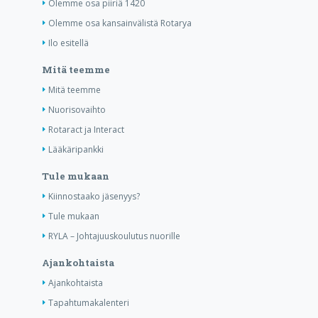
Olemme osa piiriä 1420
Olemme osa kansainvälistä Rotarya
Ilo esitellä
Mitä teemme
Mitä teemme
Nuorisovaihto
Rotaract ja Interact
Lääkäripankki
Tule mukaan
Kiinnostaako jäsenyys?
Tule mukaan
RYLA – Johtajuuskoulutus nuorille
Ajankohtaista
Ajankohtaista
Tapahtumakalenteri