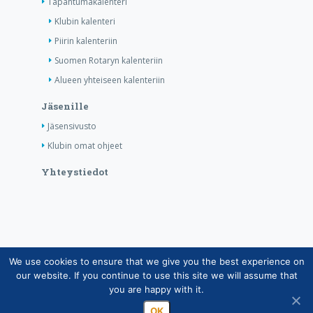
Tapahtumakalenteri
Klubin kalenteri
Piirin kalenteriin
Suomen Rotaryn kalenteriin
Alueen yhteiseen kalenteriin
Jäsenille
Jäsensivusto
Klubin omat ohjeet
Yhteystiedot
We use cookies to ensure that we give you the best experience on
Copyright © Suomen Rotarypalvelu ry 2026 |
our website. If you continue to use this site we will assume that
Jäsentietojärjestelmän tietosuojaseloste
|
Henkilötietojen
you are happy with it.
käsittely Rotarytoiminnassa
OK