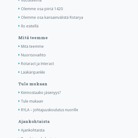
Vuositeema
Olemme osa piiriä 1420
Olemme osa kansainvälistä Rotarya
Ilo esitellä
Mitä teemme
Mitä teemme
Nuorisovaihto
Rotaract ja Interact
Lääkäripankki
Tule mukaan
Kiinnostaako jäsenyys?
Tule mukaan
RYLA – Johtajuuskoulutus nuorille
Ajankohtaista
Ajankohtaista