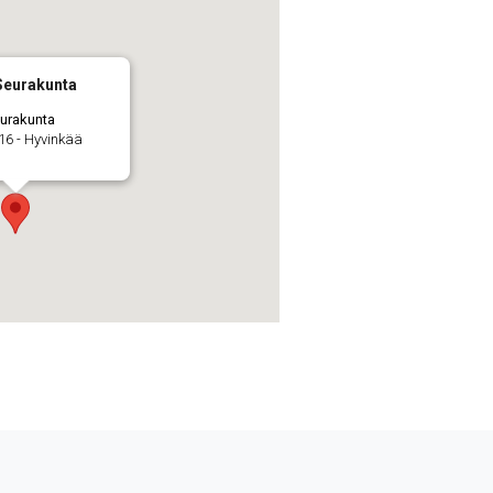
Seurakunta
urakunta
6 - Hyvinkää