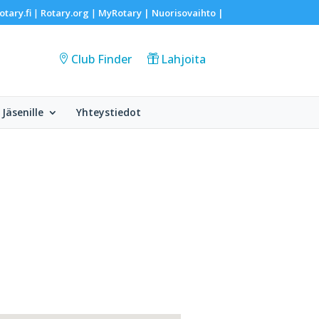
otary.fi
Rotary.org
MyRotary |
Nuorisovaihto
|
|
|
Club Finder
Lahjoita
Jäsenille
Yhteystiedot