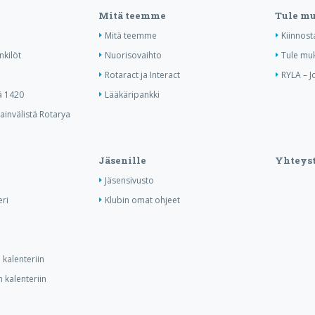
Mitä teemme
Tule m
Mitä teemme
Kiinnost
nkilöt
Nuorisovaihto
Tule mu
Rotaract ja Interact
RYLA – J
ä 1420
Lääkäripankki
invälistä Rotarya
Jäsenille
Yhteyst
Jäsensivusto
ri
Klubin omat ohjeet
kalenteriin
 kalenteriin