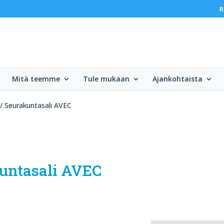
R
Mitä teemme
Tule mukaan
Ajankohtaista
 / Seurakuntasali AVEC
untasali AVEC