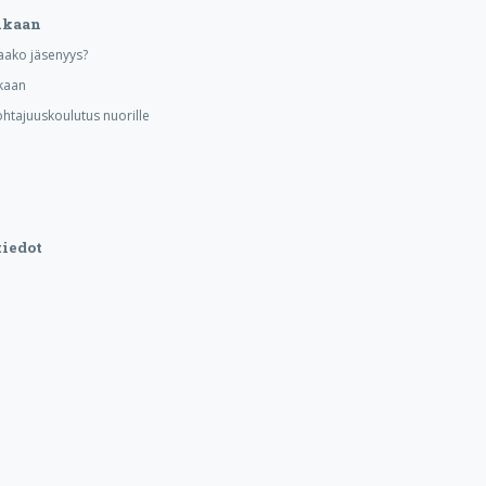
ukaan
aako jäsenyys?
kaan
ohtajuuskoulutus nuorille
iedot