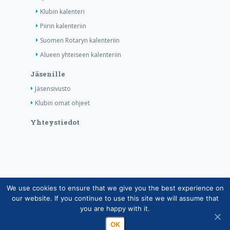
Klubin kalenteri
Piirin kalenteriin
Suomen Rotaryn kalenteriin
Alueen yhteiseen kalenteriin
Jäsenille
Jäsensivusto
Klubin omat ohjeet
Yhteystiedot
We use cookies to ensure that we give you the best experience on
Copyright © Suomen Rotarypalvelu ry 2026 |
our website. If you continue to use this site we will assume that
Jäsentietojärjestelmän tietosuojaseloste
|
Henkilötietojen
you are happy with it.
käsittely Rotarytoiminnassa
OK