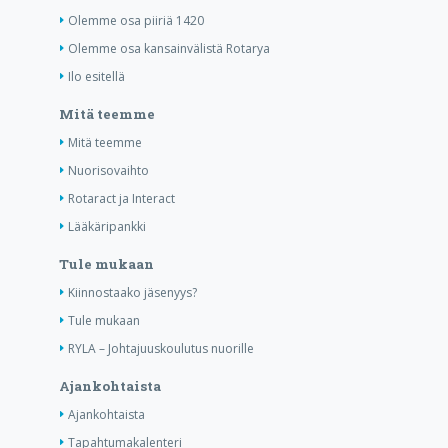
Olemme osa piiriä 1420
Olemme osa kansainvälistä Rotarya
Ilo esitellä
Mitä teemme
Mitä teemme
Nuorisovaihto
Rotaract ja Interact
Lääkäripankki
Tule mukaan
Kiinnostaako jäsenyys?
Tule mukaan
RYLA – Johtajuuskoulutus nuorille
Ajankohtaista
Ajankohtaista
Tapahtumakalenteri