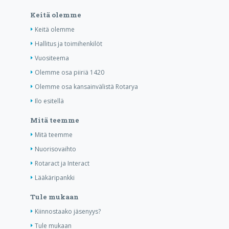
Keitä olemme
Keitä olemme
Hallitus ja toimihenkilöt
Vuositeema
Olemme osa piiriä 1420
Olemme osa kansainvälistä Rotarya
Ilo esitellä
Mitä teemme
Mitä teemme
Nuorisovaihto
Rotaract ja Interact
Lääkäripankki
Tule mukaan
Kiinnostaako jäsenyys?
Tule mukaan