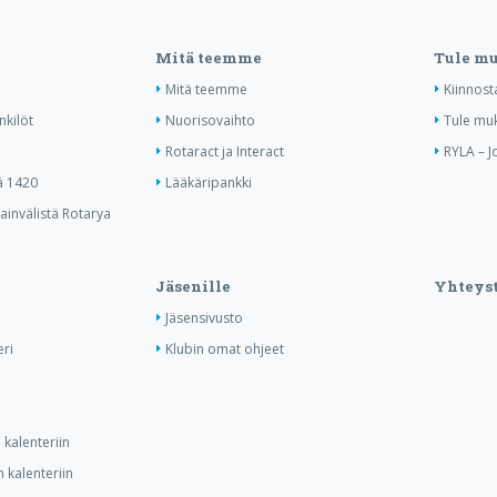
Mitä teemme
Tule m
Mitä teemme
Kiinnost
nkilöt
Nuorisovaihto
Tule mu
Rotaract ja Interact
RYLA – J
ä 1420
Lääkäripankki
invälistä Rotarya
Jäsenille
Yhteyst
Jäsensivusto
ri
Klubin omat ohjeet
kalenteriin
 kalenteriin