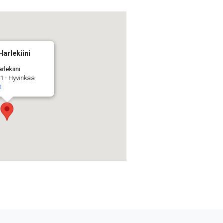
Harlekiini
rlekiini
1 - Hyvinkää
t