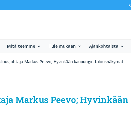
R
Mitä teemme
Tule mukaan
Ajankohtaista
alousjohtaja Markus Peevo; Hyvinkään kaupungin talousnäkymät
taja Markus Peevo; Hyvinkään