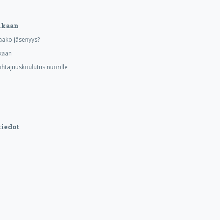
ukaan
aako jäsenyys?
kaan
ohtajuuskoulutus nuorille
iedot