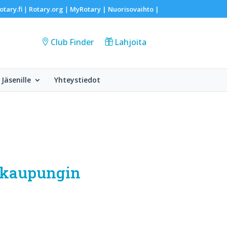
otary.fi
Rotary.org
MyRotary |
Nuorisovaihto
|
|
|
Club Finder
Lahjoita
Jäsenille
Yhteystiedot
 kaupungin