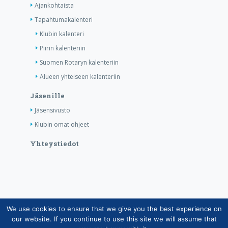
Ajankohtaista
Tapahtumakalenteri
Klubin kalenteri
Piirin kalenteriin
Suomen Rotaryn kalenteriin
Alueen yhteiseen kalenteriin
Jäsenille
Jäsensivusto
Klubin omat ohjeet
Yhteystiedot
We use cookies to ensure that we give you the best experience on
Copyright © Suomen Rotarypalvelu ry 2026 |
our website. If you continue to use this site we will assume that
Jäsentietojärjestelmän tietosuojaseloste
|
Henkilötietojen