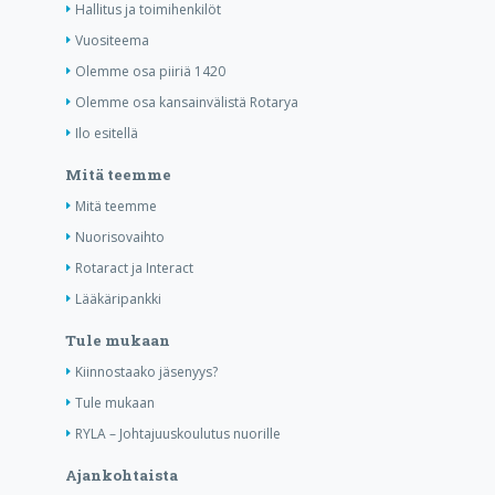
Hallitus ja toimihenkilöt
Vuositeema
Olemme osa piiriä 1420
Olemme osa kansainvälistä Rotarya
Ilo esitellä
Mitä teemme
Mitä teemme
Nuorisovaihto
Rotaract ja Interact
Lääkäripankki
Tule mukaan
Kiinnostaako jäsenyys?
Tule mukaan
RYLA – Johtajuuskoulutus nuorille
Ajankohtaista