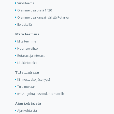
Vuositeema
Olemme osa piiriä 1420
Olemme osa kansainvälistä Rotarya
Ilo esitellä
Mitä teemme
Mitä teemme
Nuorisovaihto
Rotaract ja Interact
Lääkäripankki
Tule mukaan
Kiinnostaako jäsenyys?
Tule mukaan
RYLA – Johtajuuskoulutus nuorille
Ajankohtaista
Ajankohtaista