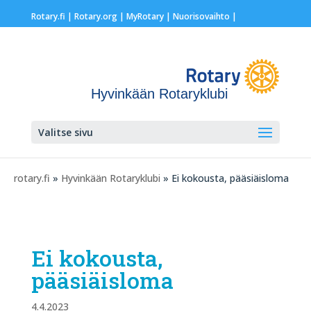
Rotary.fi
|
Rotary.org
|
MyRotary |
Nuorisovaihto
|
Hyvinkään Rotaryklubi
Valitse sivu
rotary.fi
»
Hyvinkään Rotaryklubi
» Ei kokousta, pääsiäisloma
Ei kokousta,
pääsiäisloma
4.4.2023