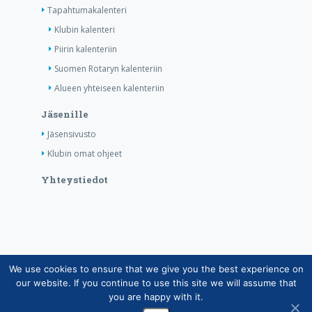
Tapahtumakalenteri
Klubin kalenteri
Piirin kalenteriin
Suomen Rotaryn kalenteriin
Alueen yhteiseen kalenteriin
Jäsenille
Jäsensivusto
Klubin omat ohjeet
Yhteystiedot
We use cookies to ensure that we give you the best experience on
Copyright © Suomen Rotarypalvelu ry 2026 |
our website. If you continue to use this site we will assume that
Jäsentietojärjestelmän tietosuojaseloste
|
Henkilötietojen
you are happy with it.
käsittely Rotarytoiminnassa