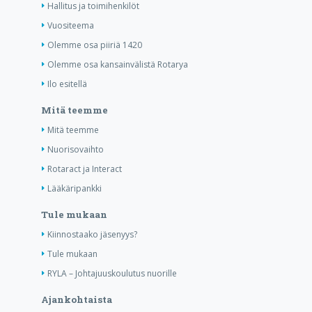
Hallitus ja toimihenkilöt
Vuositeema
Olemme osa piiriä 1420
Olemme osa kansainvälistä Rotarya
Ilo esitellä
Mitä teemme
Mitä teemme
Nuorisovaihto
Rotaract ja Interact
Lääkäripankki
Tule mukaan
Kiinnostaako jäsenyys?
Tule mukaan
RYLA – Johtajuuskoulutus nuorille
Ajankohtaista