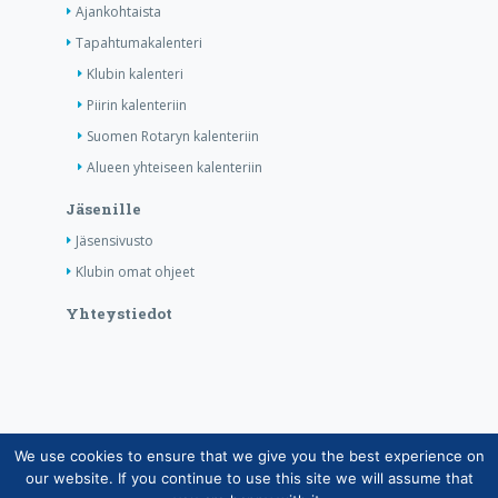
Ajankohtaista
Tapahtumakalenteri
Klubin kalenteri
Piirin kalenteriin
Suomen Rotaryn kalenteriin
Alueen yhteiseen kalenteriin
Jäsenille
Jäsensivusto
Klubin omat ohjeet
Yhteystiedot
We use cookies to ensure that we give you the best experience on
Copyright © Suomen Rotarypalvelu ry 2026 |
our website. If you continue to use this site we will assume that
Jäsentietojärjestelmän tietosuojaseloste
|
Henkilötietojen