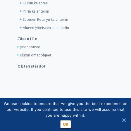
Klubin kalenteri
Piirin kalenteriin
Suomen Rotaryn kalenteriin
Alueen yhteiseen kalenteriin
Jäsenille
Jäsensivusto
Klubin omat ohjeet
Yhteystiedot
We use cookies to ensure that we give you the best experience on
Copyright © Suomen Rotarypalvelu ry 2026 |
our website. If you continue to use this site we will assume that
Jäsentietojärjestelmän tietosuojaseloste
|
Henkilötietojen
you are happy with it.
käsittely Rotarytoiminnassa
OK