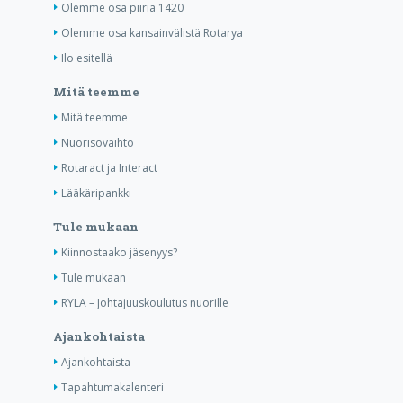
Olemme osa piiriä 1420
Olemme osa kansainvälistä Rotarya
Ilo esitellä
Mitä teemme
Mitä teemme
Nuorisovaihto
Rotaract ja Interact
Lääkäripankki
Tule mukaan
Kiinnostaako jäsenyys?
Tule mukaan
RYLA – Johtajuuskoulutus nuorille
Ajankohtaista
Ajankohtaista
Tapahtumakalenteri