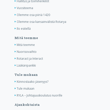
Hallitus ja toimihenkilöt
Vuositeema
Olemme osa piiriä 1420
Olemme osa kansainvälistä Rotarya
Ilo esitellä
Mitä teemme
Mitä teemme
Nuorisovaihto
Rotaract ja Interact
Lääkäripankki
Tule mukaan
Kiinnostaako jäsenyys?
Tule mukaan
RYLA – Johtajuuskoulutus nuorille
Ajankohtaista