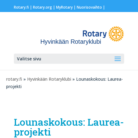
Rotary.fi
|
Rotary.org
|
MyRotary |
Nuorisovaihto
|
Hyvinkään Rotaryklubi
Valitse sivu
rotary.fi
»
Hyvinkään Rotaryklubi
» Lounaskokous: Laurea-
projekti
Lounaskokous: Laurea-
projekti