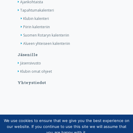
Ajankohtaista
Tapahtumakalenteri
Klubin kalenteri
Piirin kalenteriin
Suomen Rotaryn kalenteriin
Alueen yhteiseen kalenteriin
Jäsenille
Jäsensivusto
Klubin omat ohjeet
Yhteystiedot
We use cookies to ensure that we give you the best experience on
Copyright © Suomen Rotarypalvelu ry 2026 |
our website. If you continue to use this site we will assume that
Jäsentietojärjestelmän tietosuojaseloste
|
Henkilötietojen
you are happy with it.