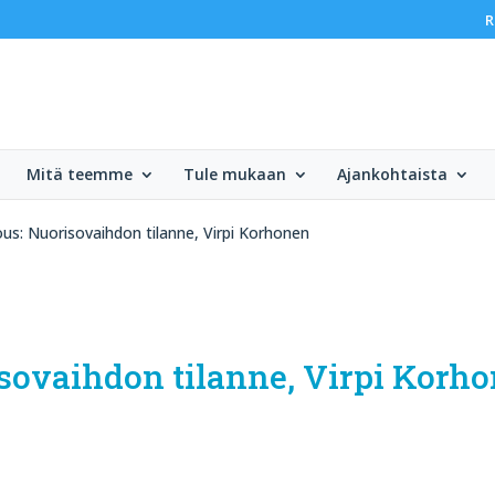
R
Mitä teemme
Tule mukaan
Ajankohtaista
s: Nuorisovaihdon tilanne, Virpi Korhonen
ovaihdon tilanne, Virpi Korh