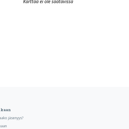
Karttaa ei ole saatavissa
ukaan
aako jäsenyys?
kaan