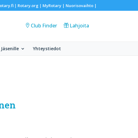
otary.fi
Rotary.org
MyRotary |
Nuorisovaihto
|
|
|
Club Finder
Lahjoita
Jäsenille
Yhteystiedot
onen