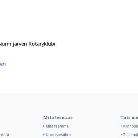
Nurmijärven Rotaryklubi
een
Mitä teemme
Tule m
Mitä teemme
Kiinnost
nkilöt
Nuorisovaihto
Tule mu