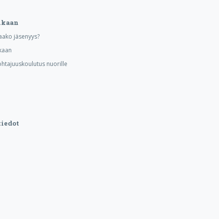
ukaan
aako jäsenyys?
kaan
ohtajuuskoulutus nuorille
iedot