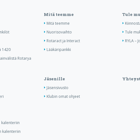
Mitä teemme
Tule m
Mitä teemme
Kiinnost
nkilöt
Nuorisovaihto
Tule mu
Rotaract ja Interact
RYLA – J
ä 1420
Lääkäripankki
invälistä Rotarya
Jäsenille
Yhteyst
Jäsensivusto
ri
Klubin omat ohjeet
kalenteriin
 kalenteriin