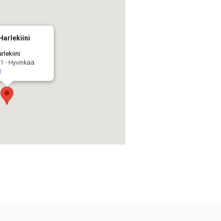
Harlekiini
rlekiini
1 - Hyvinkää
t