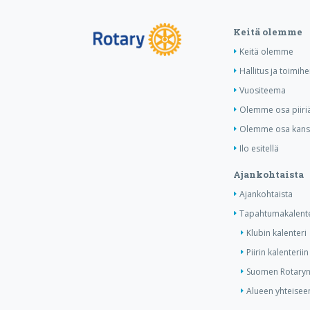
Keitä olemme
Keitä olemme
Hallitus ja toimihe
Vuositeema
Olemme osa piiri
Olemme osa kansa
Ilo esitellä
Ajankohtaista
Ajankohtaista
Tapahtumakalente
Klubin kalenteri
Piirin kalenteriin
Suomen Rotaryn 
Alueen yhteiseen