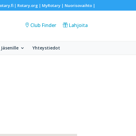
otary.fi
Rotary.org
MyRotary |
Nuorisovaihto
|
|
|
Club Finder
Lahjoita
Jäsenille
Yhteystiedot