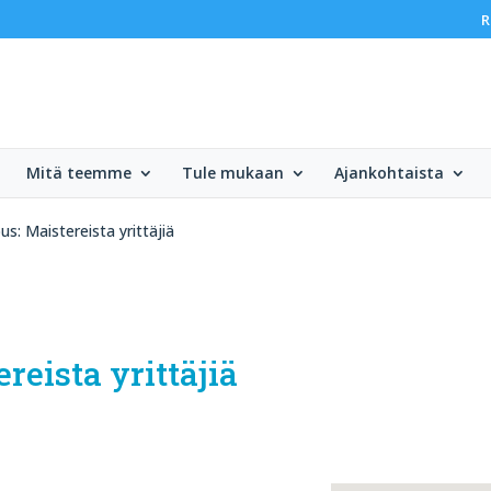
R
Mitä teemme
Tule mukaan
Ajankohtaista
: Maistereista yrittäjiä
eista yrittäjiä