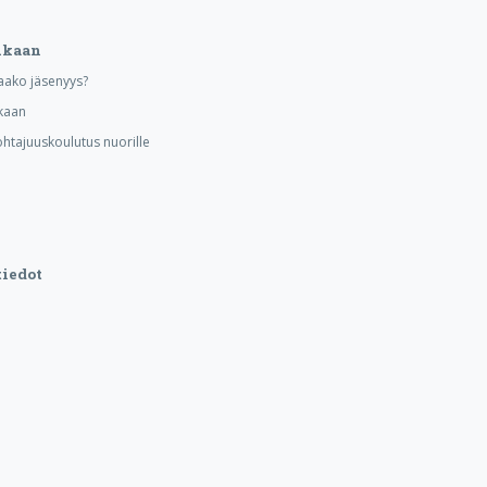
ukaan
aako jäsenyys?
kaan
ohtajuuskoulutus nuorille
iedot