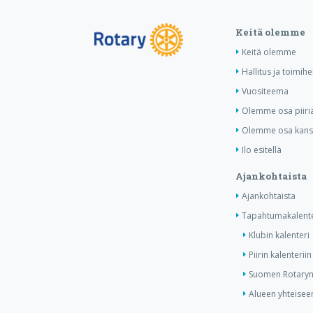
Keitä olemme
Keitä olemme
Hallitus ja toimihe
Vuositeema
Olemme osa piiri
Olemme osa kansa
Ilo esitellä
Ajankohtaista
Ajankohtaista
Tapahtumakalente
Klubin kalenteri
Piirin kalenteriin
Suomen Rotaryn 
Alueen yhteiseen