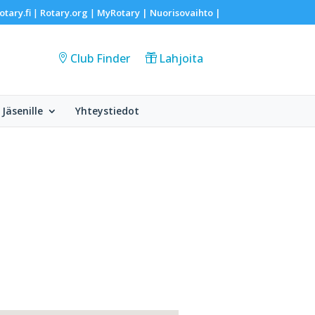
otary.fi
Rotary.org
MyRotary |
Nuorisovaihto
|
|
|
Club Finder
Lahjoita
Jäsenille
Yhteystiedot