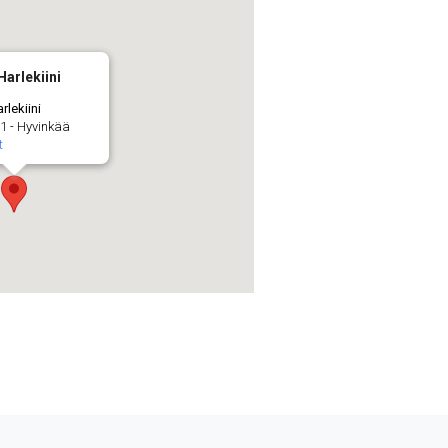
Harlekiini
rlekiini
1 - Hyvinkää
t