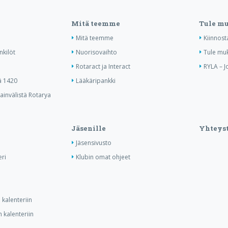
Mitä teemme
Tule m
Mitä teemme
Kiinnost
nkilöt
Nuorisovaihto
Tule mu
Rotaract ja Interact
RYLA – J
ä 1420
Lääkäripankki
invälistä Rotarya
Jäsenille
Yhteyst
Jäsensivusto
ri
Klubin omat ohjeet
kalenteriin
 kalenteriin