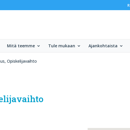
R
Mitä teemme
Tule mukaan
Ajankohtaista
s, Opiskelijavaihto
lijavaihto