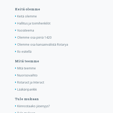
Keitä olemme
Keitä olemme
Hallitus ja toimihenkilöt
Vuositeema
Olemme osa piiriä 1420
Olemme osa kansainvälistä Rotarya
Ilo esitellä
Mitä teemme
Mitä teemme
Nuorisovaihto
Rotaract ja Interact
Lääkäripankki
Tule mukaan
Kiinnostaako jäsenyys?