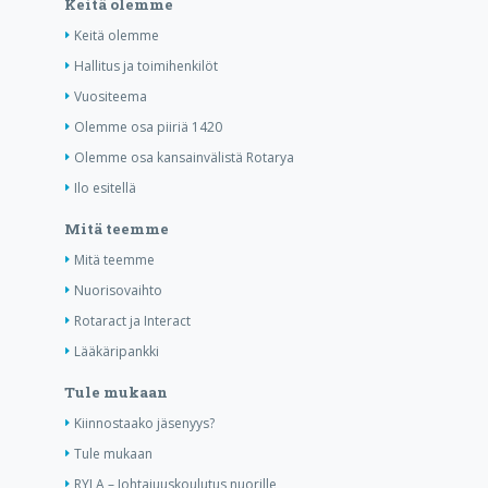
Keitä olemme
Keitä olemme
Hallitus ja toimihenkilöt
Vuositeema
Olemme osa piiriä 1420
Olemme osa kansainvälistä Rotarya
Ilo esitellä
Mitä teemme
Mitä teemme
Nuorisovaihto
Rotaract ja Interact
Lääkäripankki
Tule mukaan
Kiinnostaako jäsenyys?
Tule mukaan
RYLA – Johtajuuskoulutus nuorille