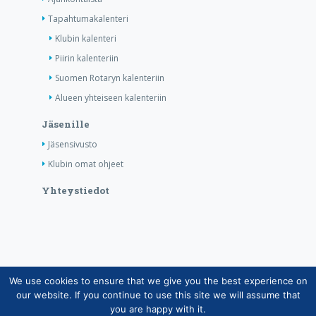
Tapahtumakalenteri
Klubin kalenteri
Piirin kalenteriin
Suomen Rotaryn kalenteriin
Alueen yhteiseen kalenteriin
Jäsenille
Jäsensivusto
Klubin omat ohjeet
Yhteystiedot
We use cookies to ensure that we give you the best experience on
Copyright © Suomen Rotarypalvelu ry 2026 |
our website. If you continue to use this site we will assume that
Jäsentietojärjestelmän tietosuojaseloste
|
Henkilötietojen
you are happy with it.
käsittely Rotarytoiminnassa