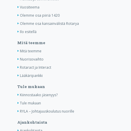
Vuositeema
Olemme osa piiriä 1420
Olemme osa kansainvälistä Rotarya
Ilo esitellä
Mitä teemme
Mitä teemme
Nuorisovaihto
Rotaract ja Interact
Lääkäripankki
Tule mukaan
Kiinnostaako jäsenyys?
Tule mukaan
RYLA – Johtajuuskoulutus nuorille
Ajankohtaista
Ajankohtaista