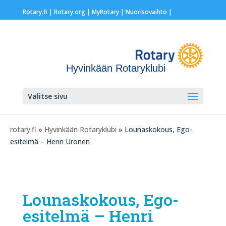
Rotary.fi
|
Rotary.org
|
MyRotary |
Nuorisovaihto
|
Hyvinkään Rotaryklubi
Valitse sivu
rotary.fi
»
Hyvinkään Rotaryklubi
» Lounaskokous, Ego-
esitelmä – Henri Uronen
Lounaskokous, Ego-
esitelmä – Henri