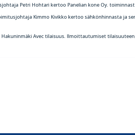
sjohtaja Petri Hohtari kertoo Panelian kone Oy. toiminnas
oimitusjohtaja Kimmo Kivikko kertoo sähkönhinnasta ja se
 Hakuninmäki Avec tilaisuus. Ilmoittautumiset tilaisuuteen