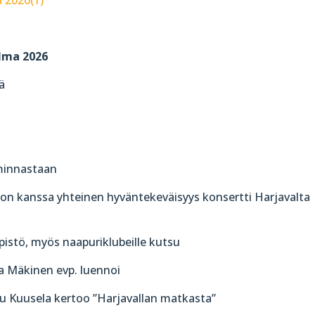
lma 2026
ä
iminnastaan
ton kanssa yhteinen hyväntekeväisyys konsertti Harjavalta
pistö, myös naapuriklubeille kutsu
a Mäkinen evp. luennoi
u Kuusela kertoo ”Harjavallan matkasta”