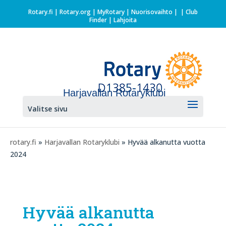
Rotary.fi
|
Rotary.org
|
MyRotary |
Nuorisovaihto
|
| Club
Finder
| Lahjoita
Harjavallan Rotaryklubi
Valitse sivu
rotary.fi
»
Harjavallan Rotaryklubi
» Hyvää alkanutta vuotta
2024
Hyvää alkanutta