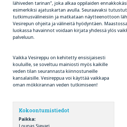
lähiveden tarinan”, joka alkaa oppilaiden ennakkokäs
esimerkiksi ajatuskartan avulla. Seuraavaksi tutust
tutkimusvälineisiin ja matkataan näytteenottoon läh
Vesirepun ohjeita ja välineitä hyödyntäen. Maastossa
luokassa havainnot voidaan kirjata yhdessä ylös vaik
palveluun.
Vaikka Vesireppu on kehitetty ensisijaisesti
kouluille, se soveltuu mainiosti myös kaikille
veden tilan seurannasta kiinnostuneille
kansalaisille. Vesireppua voi käyttää vaikkapa
oman mökkirannan veden tutkimiseen!
Kokoontumistiedot
Paikka:
Lounas Sievari