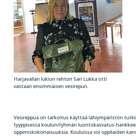
Harjavallan lukion rehtori Sari Lukka otti
vastaan ensimmäisen vesirepun.
Vesireppua on tarkoitus käyttää lähiympäristön tutk
tyyppisessä koulun/ryhmän luontokasvatus-hankkees
oppimiskokonaisuuksia. Kouluissa voi oppilaiden ka