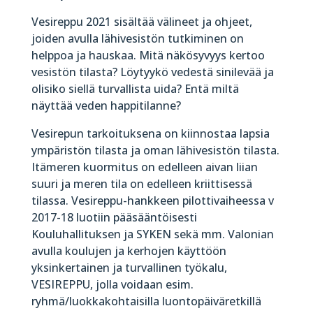
Vesireppu 2021 sisältää välineet ja ohjeet,
joiden avulla lähivesistön tutkiminen on
helppoa ja hauskaa. Mitä näkösyvyys kertoo
vesistön tilasta? Löytyykö vedestä sinilevää ja
olisiko siellä turvallista uida? Entä miltä
näyttää veden happitilanne?
Vesirepun tarkoituksena on kiinnostaa lapsia
ympäristön tilasta ja oman lähivesistön tilasta.
Itämeren kuormitus on edelleen aivan liian
suuri ja meren tila on edelleen kriittisessä
tilassa. Vesireppu-hankkeen pilottivaiheessa v
2017-18 luotiin pääsääntöisesti
Kouluhallituksen ja SYKEN sekä mm. Valonian
avulla koulujen ja kerhojen käyttöön
yksinkertainen ja turvallinen työkalu,
VESIREPPU, jolla voidaan esim.
ryhmä/luokkakohtaisilla luontopäiväretkillä