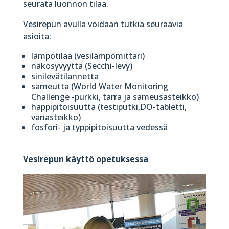
seurata luonnon tilaa.
Vesirepun avulla voidaan tutkia seuraavia
asioita:
lämpötilaa (vesilämpömittari)
näkösyvyyttä (Secchi-levy)
sinilevätilannetta
sameutta (World Water Monitoring
Challenge -purkki, tarra ja sameusasteikko)
happipitoisuutta (testiputki,DO-tabletti,
väriasteikko)
fosfori- ja typpipitoisuutta vedessä
Vesirepun käyttö opetuksessa