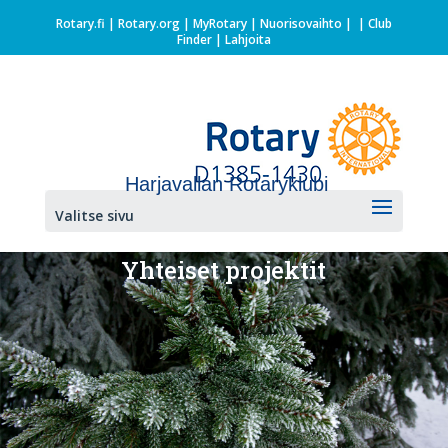
Rotary.fi
|
Rotary.org
|
MyRotary |
Nuorisovaihto
|
| Club
Finder
| Lahjoita
Harjavallan Rotaryklubi
Valitse sivu
Yhteiset projektit