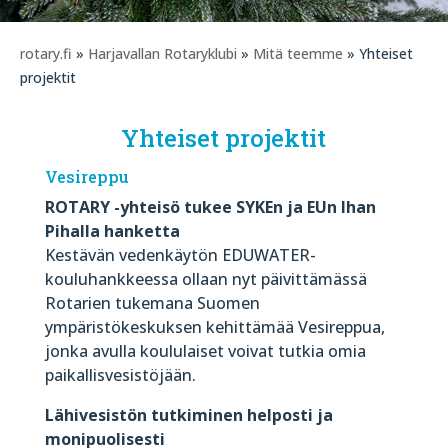
rotary.fi
»
Harjavallan Rotaryklubi
»
Mitä teemme
» Yhteiset
projektit
Yhteiset projektit
Vesireppu
ROTARY -yhteisö
tukee SYKEn ja EUn Ihan
Pihalla
hanketta
Kestävän vedenkäytön EDUWATER-
kouluhankkeessa ollaan nyt päivittämässä
Rotarien tukemana Suomen
ympäristökeskuksen kehittämää Vesireppua,
jonka avulla koululaiset voivat tutkia omia
paikallisvesistöjään.
Lähivesistön tutkiminen helposti ja
monipuolisesti