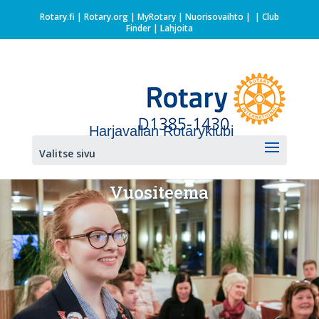
Rotary.fi
|
Rotary.org
|
MyRotary |
Nuorisovaihto
|
| Club
Finder
| Lahjoita
Harjavallan Rotaryklubi
Valitse sivu
Vuositeema