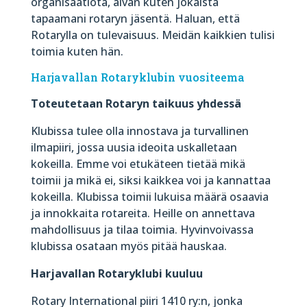
organisaatiota, aivan kuten jokaista
tapaamani rotaryn jäsentä. Haluan, että
Rotarylla on tulevaisuus. Meidän kaikkien tulisi
toimia kuten hän.
Harjavallan Rotaryklubin vuositeema
Toteutetaan Rotaryn taikuus yhdessä
Klubissa tulee olla innostava ja turvallinen
ilmapiiri, jossa uusia ideoita uskalletaan
kokeilla. Emme voi etukäteen tietää mikä
toimii ja mikä ei, siksi kaikkea voi ja kannattaa
kokeilla. Klubissa toimii lukuisa määrä osaavia
ja innokkaita rotareita. Heille on annettava
mahdollisuus ja tilaa toimia. Hyvinvoivassa
klubissa osataan myös pitää hauskaa.​
Harjavallan Rotaryklubi kuuluu
Rotary International piiri 1410 ry:n, jonka