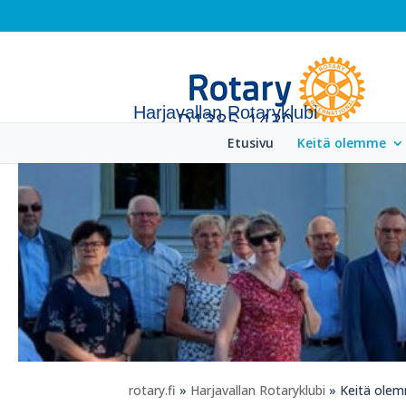
Harjavallan Rotaryklubi
Etusivu
Keitä olemme
rotary.fi
»
Harjavallan Rotaryklubi
» Keitä ole