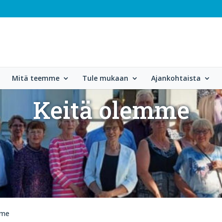
Mitä teemme
Tule mukaan
Ajankohtaista
Keitä olemme
mme