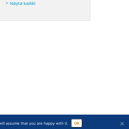
Näytä kaikki
ill assume that you are happy with it.
OK
sa