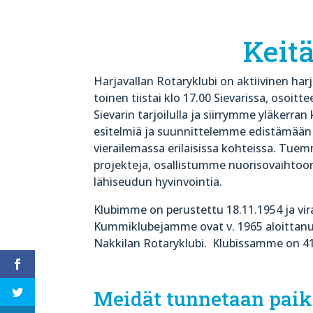
Keit
Harjavallan Rotaryklubi on aktiivinen ha
toinen tiistai klo 17.00 Sievarissa, osoi
Sievarin tarjoilulla ja siirrymme yläker
esitelmiä ja suunnittelemme edistämää
vierailemassa erilaisissa kohteissa. Tue
projekteja, osallistumme nuorisovaihto
lähiseudun hyvinvointia.
Klubimme on perustettu 18.11.1954 ja vi
Kummiklubejamme ovat v. 1965 aloittanu
Nakkilan Rotaryklubi. Klubissamme on 4
Meidät tunnetaan pai