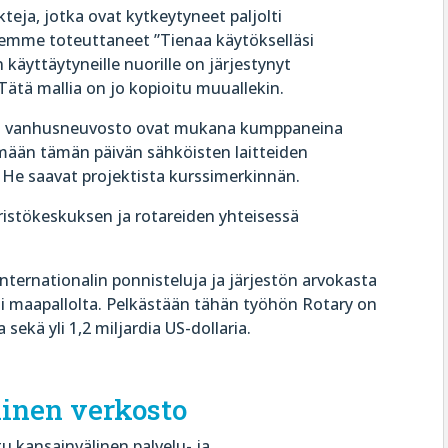
kteja, jotka ovat kytkeytyneet paljolti
emme toteuttaneet ”Tienaa käytökselläsi
 käyttäytyneille nuorille on järjestynyt
Tätä mallia on jo kopioitu muuallekin.
o ja vanhusneuvosto ovat mukana kumppaneina
ään tämän päivän sähköisten laitteiden
. He saavat projektista kurssimerkinnän.
tökeskuksen ja rotareiden yhteisessä
ternationalin ponnisteluja ja järjestön arvokasta
 maapallolta. Pelkästään tähän työhön Rotary on
kä yli 1,2 miljardia US-dollaria.
inen verkosto
u kansainvälinen palvelu- ja