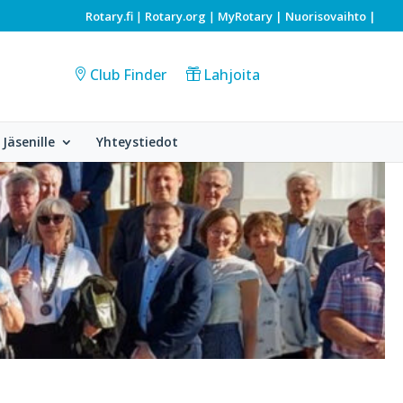
Rotary.fi
Rotary.org
MyRotary |
Nuorisovaihto
|
|
|
Club Finder
Lahjoita
Jäsenille
Yhteystiedot