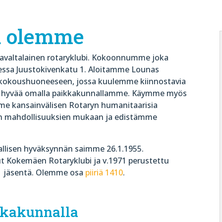
ä olemme
rjavaltalainen rotaryklubi. Kokoonnumme joka
tteessa Juustokivenkatu 1. Aloitamme Lounas
ran kokoushuoneeseen, jossa kuulemme kiinnostavia
n hyvää omalla paikkakunnallamme. Käymme myös
mme kansainvälisen Rotaryn humanitaarisia
on mahdollisuuksien mukaan ja edistämme
rallisen hyväksynnän saimme 26.1.1955.
t Kokemäen Rotaryklubi ja v.1971 perustettu
1 jäsentä. Olemme osa
piiriä 1410
.
kkakunnalla