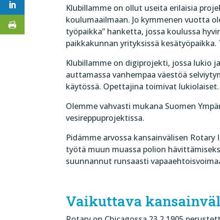
Klubillamme on ollut useita erilaisia proje
koulumaailmaan. Jo kymmenen vuotta ol
työpaikka” hanketta, jossa koulussa hyvin
paikkakunnan yrityksissä kesätyöpaikka. 
Klubillamme on digiprojekti, jossa luki
auttamassa vanhempaa väestöä selviytym
käytössä. Opettajina toimivat lukiolaiset
Olemme vahvasti mukana Suomen Ympäris
vesireppuprojektissa.
Pidämme arvossa kansainvälisen Rotary In
työtä muun muassa polion hävittämiseksi
suunnannut runsaasti vapaaehtoisvoimaa se
Vaikuttava kansainväl
Rotary on Chicagossa 23.2.1905 perustett