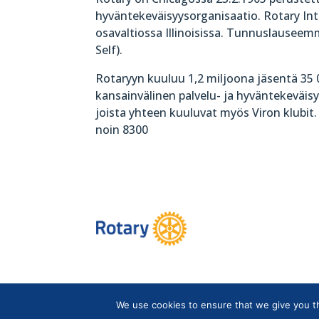
hyväntekeväisyysorganisaatio. Rotary Int
osavaltiossa Illinoisissa. Tunnuslauseem
Self).
Rotaryyn kuuluu 1,2 miljoona jäsentä 35 
kansainvälinen palvelu- ja hyväntekeväisyy
joista yhteen kuuluvat myös Viron klubit.
noin 8300
We use cookies to ensure that we give you the
Copyright © Suomen Rotarypalvelu ry 2026 |
Jäsen