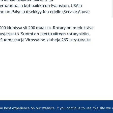
ernationalin kotipaikka on Evanston, USA:n
me on Palvelu itsekkyyden edelle (Service Above
000 klubissa yli 200 maassa. Rotary on merkittävä
sjärjestö. Suomi on jaettu viiteen rotarypiiriin,
 Suomessa ja Virossa on klubeja 265 ja rotareita
 best experience on our website. If you continue to use this site we w
tietojärjestelmän tietosuojaseloste
|
Henkilötietojen käsittely Rotarytoiminnas