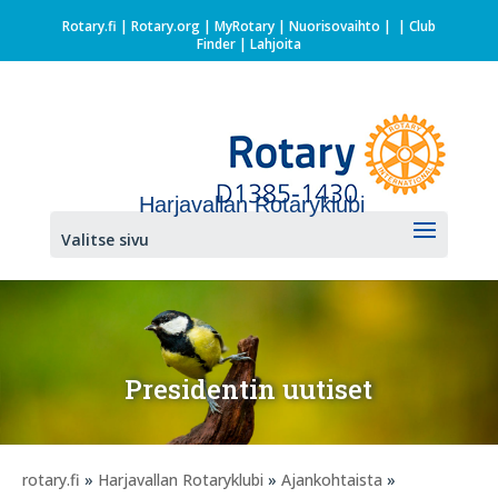
Rotary.fi
|
Rotary.org
|
MyRotary |
Nuorisovaihto
|
| Club
Finder
| Lahjoita
Harjavallan Rotaryklubi
Valitse sivu
Presidentin uutiset
rotary.fi
»
Harjavallan Rotaryklubi
»
Ajankohtaista
»