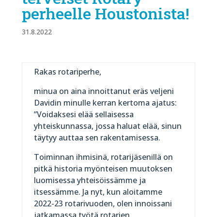
perheelle Houstonista!
31.8.2022
Rakas rotariperhe,
minua on aina innoittanut eräs veljeni
Davidin minulle kerran kertoma ajatus:
”Voidaksesi elää sellaisessa
yhteiskunnassa, jossa haluat elää, sinun
täytyy auttaa sen rakentamisessa.
Toiminnan ihmisinä, rotarijäsenillä on
pitkä historia myönteisen muutoksen
luomisessa yhteisöissämme ja
itsessämme. Ja nyt, kun aloitamme
2022-23 rotarivuoden, olen innoissani
jatkamassa työtä rotarien