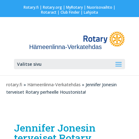
Rotary.fi
|
Rotary.org
|
MyRotary |
Nuorisovaihto
|
Rotaract
| Club Finder
| Lahjoita
Hämeenlinna-Verkatehdas
Valitse sivu
rotary.fi
»
Hämeenlinna-Verkatehdas
» Jennifer Jonesin
terveiset Rotary perheelle Houstonista!
Jennifer Jonesin
terveiset Rotary