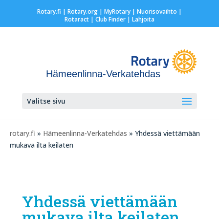
Rotary.fi
|
Rotary.org
|
MyRotary |
Nuorisovaihto
|
Rotaract
| Club Finder
| Lahjoita
Hämeenlinna-Verkatehdas
Valitse sivu
rotary.fi
»
Hämeenlinna-Verkatehdas
» Yhdessä viettämään
mukava ilta keilaten
Yhdessä viettämään
mukava ilta keilaten