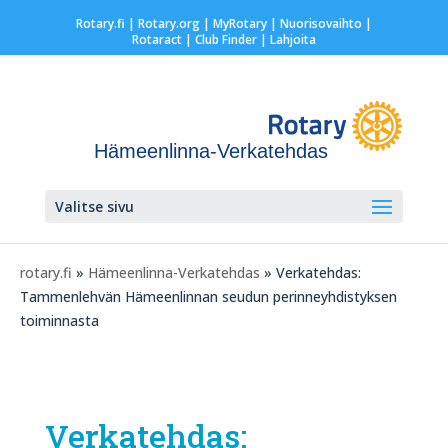
Rotary.fi
|
Rotary.org
|
MyRotary |
Nuorisovaihto
|
Rotaract
| Club Finder
| Lahjoita
Hämeenlinna-Verkatehdas
Valitse sivu
rotary.fi
»
Hämeenlinna-Verkatehdas
» Verkatehdas:
Tammenlehvän Hämeenlinnan seudun perinneyhdistyksen
toiminnasta
Verkatehdas: