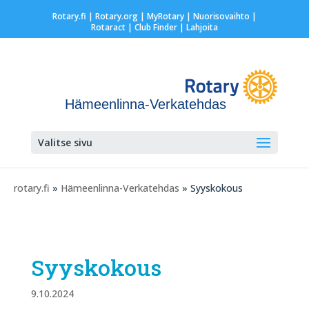
Rotary.fi
|
Rotary.org
|
MyRotary |
Nuorisovaihto
|
Rotaract
| Club Finder
| Lahjoita
Hämeenlinna-Verkatehdas
Valitse sivu
rotary.fi
»
Hämeenlinna-Verkatehdas
» Syyskokous
Syyskokous
9.10.2024