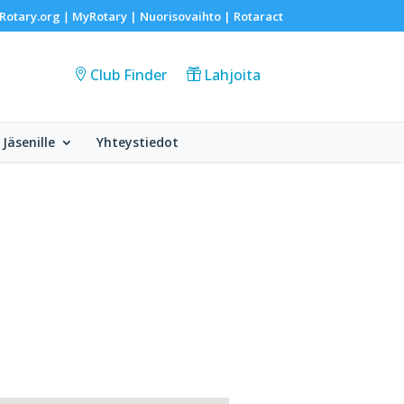
Rotary.org
MyRotary |
Nuorisovaihto
|
Rotaract
|
Club Finder
Lahjoita
Jäsenille
Yhteystiedot