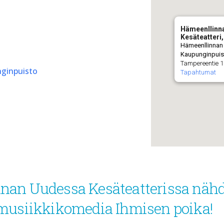
Hämeenllinn
Kesäteatteri
Hämeenllinnan 
Kaupunginpuis
Tampereentie 
nginpuisto
Tapahtumat
nnan Uudessa Kesäteatterissa näh
 musiikkikomedia Ihmisen poika!