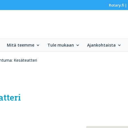
Rotary.fi
|
Mitä teemme
Tule mukaan
Ajankohtaista
htuma: Kesäteatteri
tteri