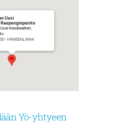
an Uusi
, Kaupunginpuisto
Uusi Kesäteatteri,
to
100 - HÄMEENLINNA
dään Yö-yhtyeen