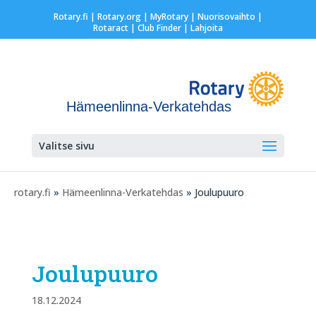
Rotary.fi
|
Rotary.org
|
MyRotary |
Nuorisovaihto
|
Rotaract
| Club Finder
| Lahjoita
Hämeenlinna-Verkatehdas
Valitse sivu
rotary.fi
»
Hämeenlinna-Verkatehdas
» Joulupuuro
Joulupuuro
18.12.2024