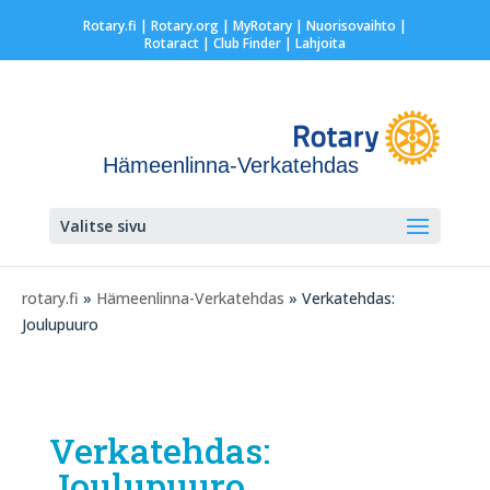
Rotary.fi
|
Rotary.org
|
MyRotary |
Nuorisovaihto
|
Rotaract
| Club Finder
| Lahjoita
Hämeenlinna-Verkatehdas
Valitse sivu
rotary.fi
»
Hämeenlinna-Verkatehdas
» Verkatehdas:
Joulupuuro
Verkatehdas:
Joulupuuro