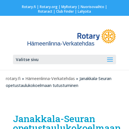
Rotary.fi
|
Rotary.org
|
MyRotary |
Nuorisovaihto
|
Rotaract
| Club Finder
| Lahjoita
Hämeenlinna-Verkatehdas
Valitse sivu
rotary.fi
»
Hämeenlinna-Verkatehdas
» Janakkala-Seuran
opetustaulukokoelmaan tutustuminen
Janakkala-Seuran
opetustaulukokoelmaan