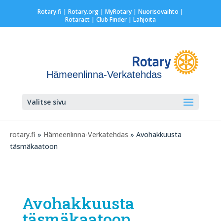
Rotary.fi
|
Rotary.org
|
MyRotary |
Nuorisovaihto
|
Rotaract
| Club Finder
| Lahjoita
Hämeenlinna-Verkatehdas
Valitse sivu
rotary.fi
»
Hämeenlinna-Verkatehdas
» Avohakkuusta
täsmäkaatoon
Avohakkuusta
täsmäkaatoon