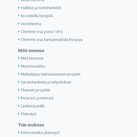
Hallitus ja toimihenkilöt
Ilo esitellä Eurajoki
Vuositeema
Olemme osa piiriä 1410
Olemme osa kansainvälistä Rotarya
Mitä teemme
Mitä teemme
Nuorisovaihto
Matkalippu tulevaisuuteen projekti
Varainhankinta ja lahjoitukset
Yhteiset projektit
Rotaract ja Interact
Lääkäripankki
Yhteistyö
Tule mukaan
Kiinnostaako jäsenyys?