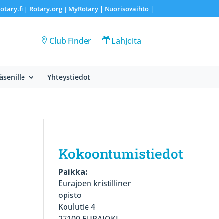
otary.fi
Rotary.org
MyRotary |
Nuorisovaihto
|
|
|
Club Finder
Lahjoita
Jäsenille
Yhteystiedot
Kokoontumistiedot
Paikka:
Eurajoen kristillinen
opisto
Koulutie 4
27100 EURAJOKI