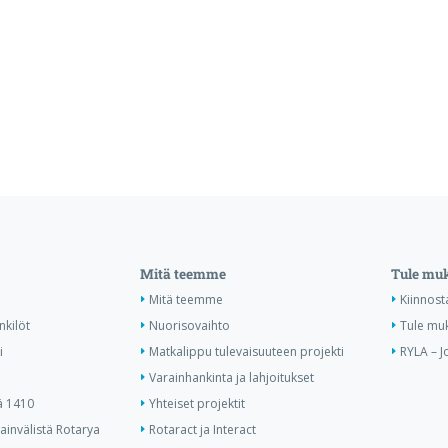
Mitä teemme
Tule mu
Mitä teemme
Kiinnost
nkilöt
Nuorisovaihto
Tule mu
i
Matkalippu tulevaisuuteen projekti
RYLA – J
Varainhankinta ja lahjoitukset
ä 1410
Yhteiset projektit
invälistä Rotarya
Rotaract ja Interact