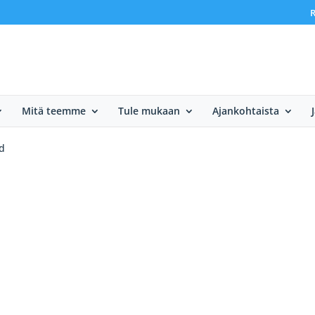
R
Mitä teemme
Tule mukaan
Ajankohtaista
nd