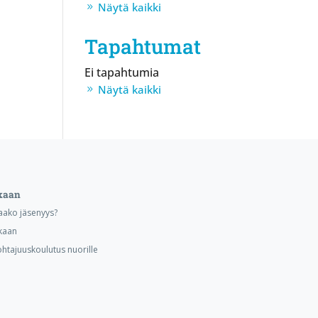
Näytä kaikki
Tapahtumat
Ei tapahtumia
Näytä kaikki
kaan
aako jäsenyys?
kaan
ohtajuuskoulutus nuorille