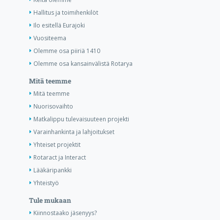
Hallitus ja toimihenkilöt
Ilo esitellä Eurajoki
Vuositeema
Olemme osa piiriä 1410
Olemme osa kansainvälistä Rotarya
Mitä teemme
Mitä teemme
Nuorisovaihto
Matkalippu tulevaisuuteen projekti
Varainhankinta ja lahjoitukset
Yhteiset projektit
Rotaract ja Interact
Lääkäripankki
Yhteistyö
Tule mukaan
Kiinnostaako jäsenyys?