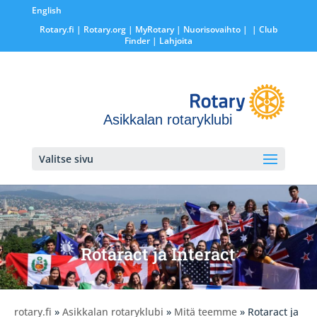
English
Rotary.fi
|
Rotary.org
|
MyRotary |
Nuorisovaihto
|
| Club
Finder
| Lahjoita
Asikkalan rotaryklubi
Valitse sivu
Rotaract ja Interact
rotary.fi
»
Asikkalan rotaryklubi
»
Mitä teemme
» Rotaract ja