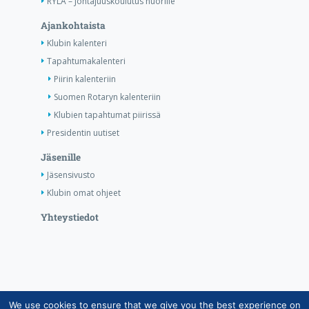
RYLA – Johtajuuskoulutus nuorille
Ajankohtaista
Klubin kalenteri
Tapahtumakalenteri
Piirin kalenteriin
Suomen Rotaryn kalenteriin
Klubien tapahtumat piirissä
Presidentin uutiset
Jäsenille
Jäsensivusto
Klubin omat ohjeet
Yhteystiedot
We use cookies to ensure that we give you the best experience on
Copyright © Suomen Rotarypalvelu ry 2026 |