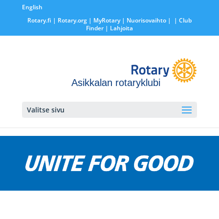
English
Rotary.fi
|
Rotary.org
|
MyRotary |
Nuorisovaihto
|
| Club
Finder
| Lahjoita
Asikkalan rotaryklubi
Valitse sivu