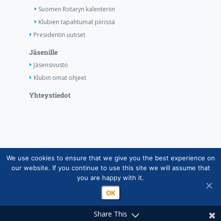
Suomen Rotaryn kalenteriin
Klubien tapahtumat piirissä
Presidentin uutiset
Jäsenille
Jäsensivusto
Klubin omat ohjeet
Yhteystiedot
We use cookies to ensure that we give you the best experience on
Copyright © Suomen Rotarypalvelu ry 2026 |
our website. If you continue to use this site we will assume that
Jäsentietojärjestelmän tietosuojaseloste
|
Henkilötietojen
you are happy with it.
käsittely Rotarytoiminnassa
OK
Share This