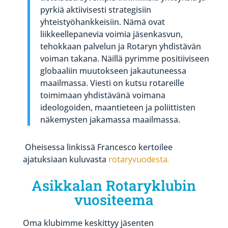
pyrkiä aktiivisesti strategisiin
yhteistyöhankkeisiin. Nämä ovat
liikkeellepanevia voimia jäsenkasvun,
tehokkaan palvelun ja Rotaryn yhdistävän
voiman takana. Näillä pyrimme positiiviseen
globaaliin muutokseen jakautuneessa
maailmassa. Viesti on kutsu rotareille
toimimaan yhdistävänä voimana
ideologoiden, maantieteen ja poliittisten
näkemysten jakamassa maailmassa.
Oheisessa linkissä Francesco kertoilee
ajatuksiaan kuluvasta
rotaryvuodesta.
Asikkalan Rotaryklubin
vuositeema
Oma klubimme keskittyy jäsenten