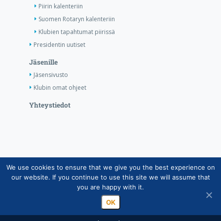
Piirin kalenteriin
Suomen Rotaryn kalenteriin
Klubien tapahtumat piirissä
Presidentin uutiset
Jäsenille
Jäsensivusto
Klubin omat ohjeet
Yhteystiedot
We use cookies to ensure that we give you the best experience on
Copyright © Suomen Rotarypalvelu ry 2026 |
our website. If you continue to use this site we will assume that
Jäsentietojärjestelmän tietosuojaseloste
|
Henkilötietojen
you are happy with it.
käsittely Rotarytoiminnassa
OK