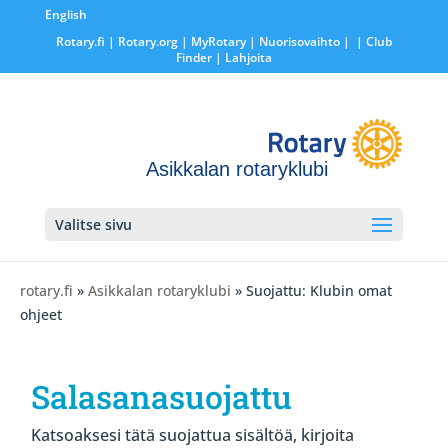
English
Rotary.fi
|
Rotary.org
|
MyRotary |
Nuorisovaihto
|
| Club
Finder
| Lahjoita
Asikkalan rotaryklubi
Valitse sivu
rotary.fi
»
Asikkalan rotaryklubi
» Suojattu: Klubin omat
ohjeet
Salasanasuojattu
Katsoaksesi tätä suojattua sisältöä, kirjoita