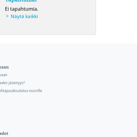
Ei tapahtumia.
Näytä kaikki
kaan
kaan
aako jäsenyys?
ohtajuuskoulutus nuorille
edot