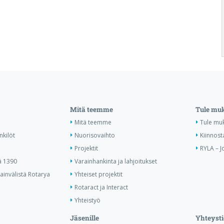
Mitä teemme
Tule mu
Mitä teemme
Tule mu
nkilöt
Nuorisovaihto
Kiinnost
Projektit
RYLA – J
ä 1390
Varainhankinta ja lahjoitukset
invälistä Rotarya
Yhteiset projektit
Rotaract ja Interact
Yhteistyö
Jäsenille
Yhteysti