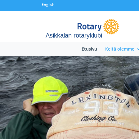
English
Asikkalan rotaryklubi
Etusivu
Keitä olemme