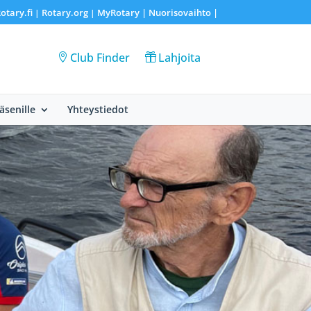
otary.fi
Rotary.org
MyRotary |
Nuorisovaihto
|
|
|
Club Finder
Lahjoita
Jäsenille
Yhteystiedot