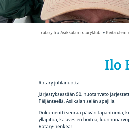
rotary.fi
»
Asikkalan rotaryklubi
»
Keitä olem
Ilo 
Rotary juhlanuotta!
Järjestyksessään 50. nuotanveto järjestett
Päijänteellä, Asiikalan selän apajilla.
Dokumentti seuraa päivän tapahtumia; k
ylläpitoa, kalavesien hoitoa, luonnonarvo
Rotary-henkeä!