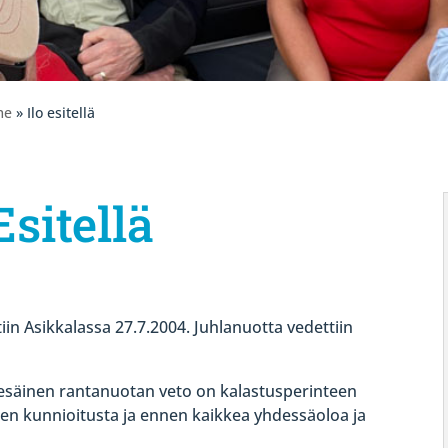
me
» Ilo esitellä
Esitellä
iin Asikkalassa 27.7.2004. Juhlanuotta vedettiin
esäinen rantanuotan veto on kalastusperinteen
jen kunnioitusta ja ennen kaikkea yhdessäoloa ja