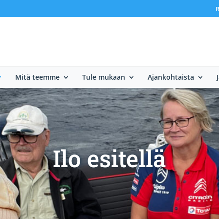
R
Mitä teemme
Tule mukaan
Ajankohtaista
Ilo esitellä