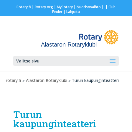
Rotary.fi
|
Rotary.org
|
MyRotary |
Nuorisovaihto
|
| Club
Finder
| Lahjoita
Alastaron Rotaryklubi
Valitse sivu
rotary.fi
»
Alastaron Rotaryklubi
» Turun kaupunginteatteri
Turun
kaupunginteatteri