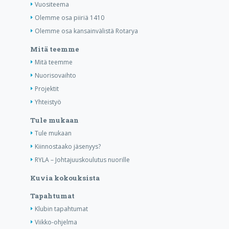
Vuositeema
Olemme osa piiriä 1410
Olemme osa kansainvälistä Rotarya
Mitä teemme
Mitä teemme
Nuorisovaihto
Projektit
Yhteistyö
Tule mukaan
Tule mukaan
Kiinnostaako jäsenyys?
RYLA – Johtajuuskoulutus nuorille
Kuvia kokouksista
Tapahtumat
Klubin tapahtumat
Viikko-ohjelma