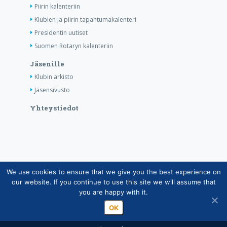
Piirin kalenteriin
Klubien ja piirin tapahtumakalenteri
Presidentin uutiset
Suomen Rotaryn kalenteriin
Jäsenille
Klubin arkisto
Jäsensivusto
Yhteystiedot
We use cookies to ensure that we give you the best experience on
Copyright © Suomen Rotarypalvelu ry 2026 |
our website. If you continue to use this site we will assume that
Jäsentietojärjestelmän tietosuojaseloste
|
Henkilötietojen
you are happy with it.
käsittely Rotarytoiminnassa
OK